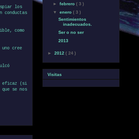
►
febrero
( 3 )
spiar los
▼
enero
( 3 )
n conductas
Sentimientos
inadecuados.
ible, como
Ser o no ser
2013
 uno cree
►
2012
( 24 )
ulcó
Visitas
 eficaz (si
 que se nos