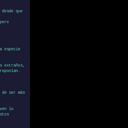
 desde que
pero
a especie
s extraños,
roponían.
 de ser más
ven lo
stos