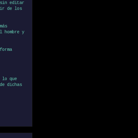
sin editar
ir de los
más
l hombre y
forma
 lo que
de dichas