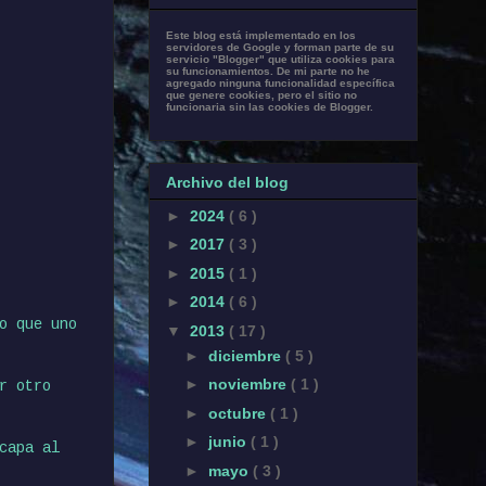
Este blog está implementado en los
servidores de Google y forman parte de su
servicio "Blogger" que utiliza cookies para
su funcionamientos. De mi parte no he
agregado ninguna funcionalidad específica
que genere cookies, pero el sitio no
funcionaria sin las cookies de Blogger.
Archivo del blog
►
2024
( 6 )
►
2017
( 3 )
►
2015
( 1 )
►
2014
( 6 )
o que uno
▼
2013
( 17 )
►
diciembre
( 5 )
►
noviembre
( 1 )
r otro
►
octubre
( 1 )
►
junio
( 1 )
capa al
►
mayo
( 3 )