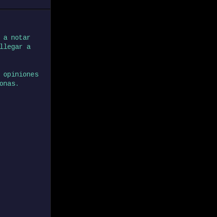
 a notar
llegar a
 opiniones
onas.