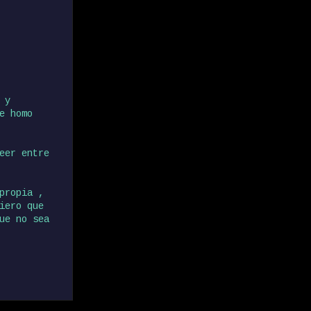
 y
e homo
eer entre
propia ,
iero que
ue no sea