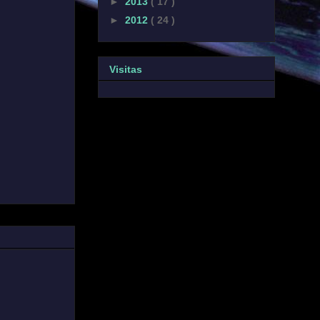
►
2013
( 17 )
►
2012
( 24 )
Visitas