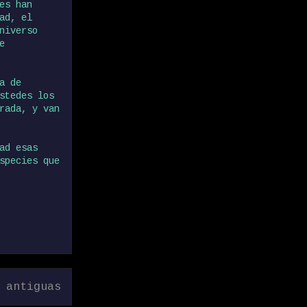
es han
ad, el
niverso
e
a de
stedes los
rada, y van
ad esas
species que
 antiguas