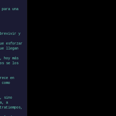
 para una
brevivir y
ue esforzar
ue llegan
, hoy más
os se los
rece en
 como
, sino
a, a
tratiempos,