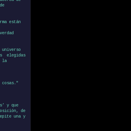
de
rma están
verdad
 universo
es elegidas
 la
 cosas."
s’ y que
osición, de
epite una y