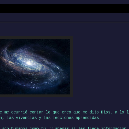
e me ocurrió contar lo que creo que me dijo Dios, a lo l
n, las vivencias y las lecciones aprendidas.
 son humanos como tú, y apenas si les llega información 