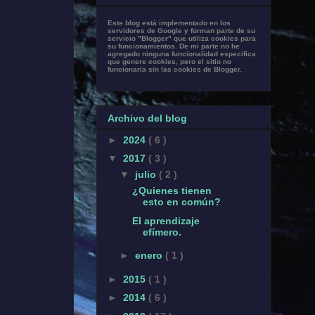
Este blog está implementado en los
servidores de Google y forman parte de su
servicio "Blogger" que utiliza cookies para
su funcionamientos. De mi parte no he
agregado ninguna funcionalidad específica
que genere cookies, pero el sitio no
funcionaria sin las cookies de Blogger.
Archivo del blog
►
2024
( 6 )
▼
2017
( 3 )
▼
julio
( 2 )
¿Quienes tienen
esto en común?
El aprendizaje
efímero.
►
enero
( 1 )
►
2015
( 1 )
►
2014
( 6 )